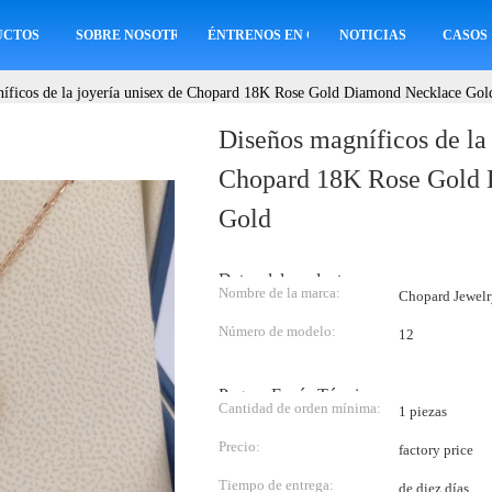
UCTOS
SOBRE NOSOTROS
ÉNTRENOS EN CONTACTO CON
NOTICIAS
CASOS
íficos de la joyería unisex de Chopard 18K Rose Gold Diamond Necklace Gol
Diseños magníficos de la 
Chopard 18K Rose Gold
Gold
Datos del producto:
Nombre de la marca:
Chopard Jewelr
Número de modelo:
12
Pago y Envío Términos:
Cantidad de orden mínima:
1 piezas
Precio:
factory price
Tiempo de entrega:
de diez días