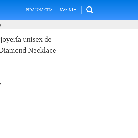
PIDA UNA CITA
SPANISH
d
joyería unisex de
 Diamond Necklace
y