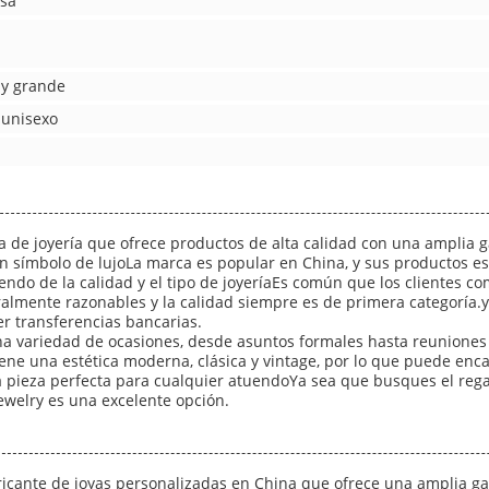
osa
y grande
 unisexo
de joyería que ofrece productos de alta calidad con una amplia ga
 símbolo de lujoLa marca es popular en China, y sus productos es
endo de la calidad y el tipo de joyeríaEs común que los clientes co
almente razonables y la calidad siempre es de primera categoría.y
r transferencias bancarias.
na variedad de ocasiones, desde asuntos formales hasta reunione
e una estética moderna, clásica y vintage, por lo que puede enca
 pieza perfecta para cualquier atuendoYa sea que busques el regal
Jewelry es una excelente opción.
icante de joyas personalizadas en China que ofrece una amplia gam