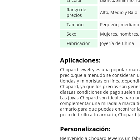
El color
Blanco, amarillo, r
Rango de
Alto, Medio y Bajo
precios
Tamaño
Pequeño, mediano 
Sexo
Mujeres, hombres,
Fabricación
Joyería de China
Aplicaciones:
Chopard Jewelry es una popular marca 
precio.que a menudo se consideran un
tiendas y minoristas en línea.dependi
Chopard, ya que los precios son gener
díasLas condiciones de pago suelen se
Las joyas Chopard son ideales para u
complementar una miradaLa marca tien
armario.para que puedas encontrar la
poco de brillo a tu armario, Chopard 
Personalización:
Bienvenido a Chopard Jewelry, un fabr