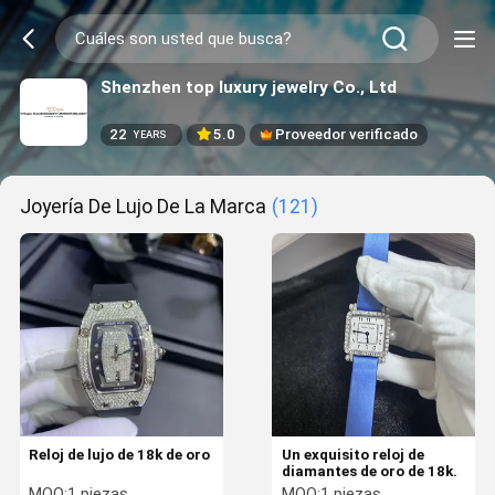
Shenzhen top luxury jewelry Co., Ltd
22
5.0
Proveedor verificado
YEARS
Joyería De Lujo De La Marca
(121)
Reloj de lujo de 18k de oro
Un exquisito reloj de
diamantes de oro de 18k.
MOQ:
1 piezas
MOQ:
1 piezas