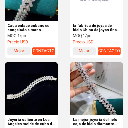
Cada enlace cubano es
la fábrica de joyas de
congelado a mano
hielo China de joyas finas
cadenas de joyas de hielo
Ice Cube Jewelry
MOQ:
1/pc
MOQ:
1/pc
joyas de hielo cerca de mí
Proveedor de cadenas de
Precio:
USD
Precio:
USD
joyas de hielo
Mejor
CONTACTO
Mejor
CONTACTO
precio
precio
Hogar
Productos
Sobre
Viaje De La
Nosotros
Fábrica
Joyería caliente en Los
La mejor joyería de hielo
Ángeles molde de cubo de
caja de hielo diamante