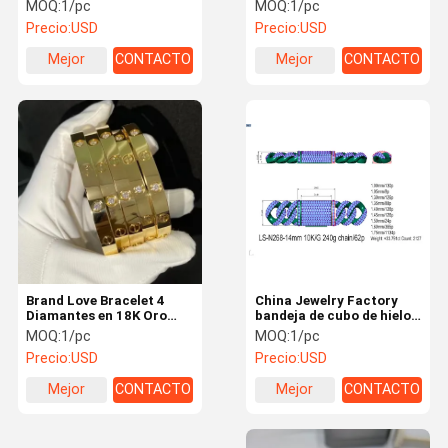
hielo personalizado 14k
personalizado cubo de
MOQ:
1/pc
MOQ:
1/pc
oro diamante china
hielo joyería hiphop
Precio:
USD
Precio:
USD
fabricante de joyas
personalizadas
Mejor
CONTACTO
Mejor
CONTACTO
Éntrenos En
Noticias
Casos
Pida Una Cita
precio
precio
Contacto
Con
Oro de 18 caratos Joyería de diamantes
18K oro Diamond Bracelet
18K oro Diamond Necklace
Los pendientes de diamantes de oro de 18K
Brand Love Bracelet 4
China Jewelry Factory
Diamantes en 18K Oro
bandeja de cubo de hielo
18K oro Diamond Ring
Amarillo Fábrica de
personalizada oro real de
MOQ:
1/pc
MOQ:
1/pc
Joyería
10k de calidad diamantes
Precio:
USD
Precio:
USD
joyería de cubo de hielo
HK que fija la joyería
Mejor
CONTACTO
Mejor
CONTACTO
Joyería de marca de alta gama
precio
precio