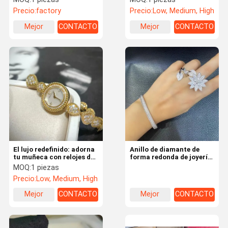
Precio:
factory
Precio:
Low, Medium, High
Mejor
CONTACTO
Mejor
CONTACTO
precio
precio
El lujo redefinido: adorna
Anillo de diamante de
tu muñeca con relojes de
forma redonda de joyería
marca de lujo de oro de
de marca de lujo de oro de
MOQ:
1 piezas
18k reales
18 quilates para mujer
Precio:
Low, Medium, High
Mejor
CONTACTO
Mejor
CONTACTO
precio
precio