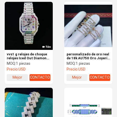
vvs1 g relojes de choque
personalizado de oro real
relojes Iced Out Diamond
de 18k AU750 Oro Joyería
Hip Hop Bling Joyería
de marca Banderas de
MOQ:
1 piezas
MOQ:
1 piezas
caja de hielo joyería
boda Diamante con
Precio:
USD
Precio:
USD
relojes de diamante para
orejas
hombres
Mejor
CONTACTO
Mejor
CONTACTO
precio
precio