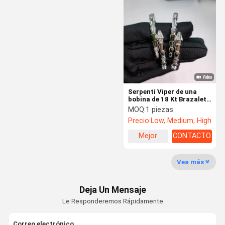
Joyería de marca personalizada
Diamond Jewelry de lujo
Joyería de oro de 18K personalizada
Joyería de Chopard
Joyería de lujo de la marca
Serpenti Viper de una
bobina de 18 Kt Brazalete
de oro con diamantes en
Joyero de encargo
MOQ:
1 piezas
la cabeza y la cola
Precio:
Low, Medium, High
Joyería alta Bulgari
Montaje de joyas
Mejor
CONTACTO
precio
Joyería de alta calidad
Vea más
Deja Un Mensaje
Le Responderemos Rápidamente
Correo electrónico