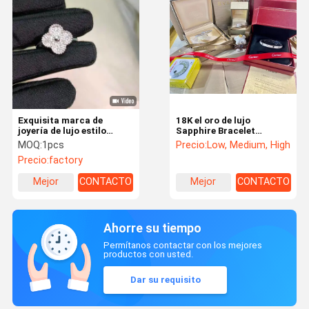
Exquisita marca de
18K el oro de lujo
joyería de lujo estilo
Sapphire Bracelet
elevador con elegancia y
Custom Prong Setting
MOQ:
1pcs
Precio:
Low, Medium, High
artesanía atemporales
martilló la ejecución fina
Precio:
factory
del joyero
Mejor
CONTACTO
Mejor
CONTACTO
precio
precio
Ahorre su tiempo
Permítanos contactar con los mejores
productos con usted.
Dar su requisito