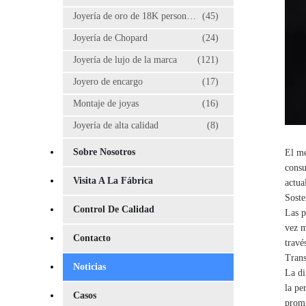
Joyería de oro de 18K personalizada
(45)
Joyería de Chopard
(24)
Joyería de lujo de la marca
(121)
Joyero de encargo
(17)
Montaje de joyas
(16)
Joyería de alta calidad
(8)
Sobre Nosotros
El me
consu
Visita A La Fábrica
actua
Soste
Control De Calidad
Las p
vez m
Contacto
travé
Trans
Noticias
La di
la pe
Casos
promi