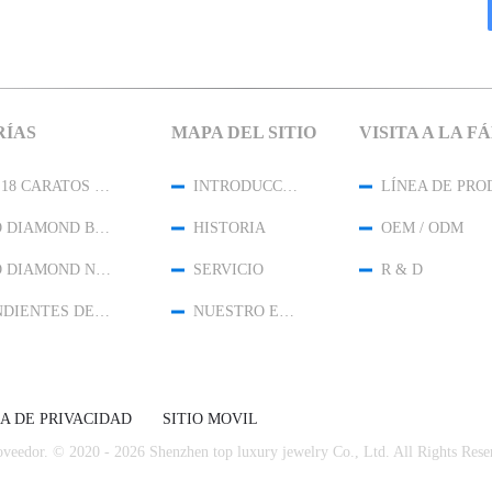
RÍAS
MAPA DEL SITIO
VISITA A LA F
ORO DE 18 CARATOS JOYERÍA DE DIAMANTES
INTRODUCCIÓN
18K ORO DIAMOND BRACELET
HISTORIA
OEM / ODM
18K ORO DIAMOND NECKLACE
SERVICIO
R & D
LOS PENDIENTES DE DIAMANTES DE ORO DE 18K
NUESTRO EQUIPO
CA DE PRIVACIDAD
SITIO MOVIL
veedor. © 2020 - 2026 Shenzhen top luxury jewelry Co., Ltd. All Rights Rese