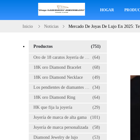
HOGAR
PRODU
Inicio
Noticias
Mercado De Joyas De Lujo En 2025: Te
Productos
(751)
Oro de 18 caratos Joyería de diamantes
(64)
18K oro Diamond Bracelet
(68)
18K oro Diamond Necklace
(49)
Los pendientes de diamantes de oro de 18K
(34)
18K oro Diamond Ring
(64)
HK que fija la joyería
(29)
Joyería de marca de alta gama
(101)
Joyería de marca personalizada
(58)
Diamond Jewelry de lujo
(53)