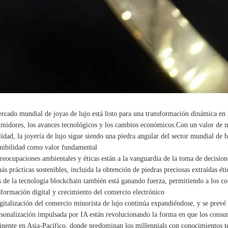
rcado mundial de joyas de lujo está listo para una transformación dinámica en 
midores, los avances tecnológicos y los cambios económicos.Con un valor de 
lidad, la joyería de lujo sigue siendo una piedra angular del sector mundial de b
nibilidad como valor fundamental
reocupaciones ambientales y éticas están a la vanguardia de la toma de decisi
ás prácticas sostenibles, incluida la obtención de piedras preciosas extraídas é
s de la tecnología blockchain también está ganando fuerza, permitiendo a los co
formación digital y crecimiento del comercio electrónico
gitalización del comercio minorista de lujo continúa expandiéndose, y se prevé
rsonalización impulsada por IA están revolucionando la forma en que los consu
nente en Asia-Pacífico, donde predominan los millennials con conocimientos t