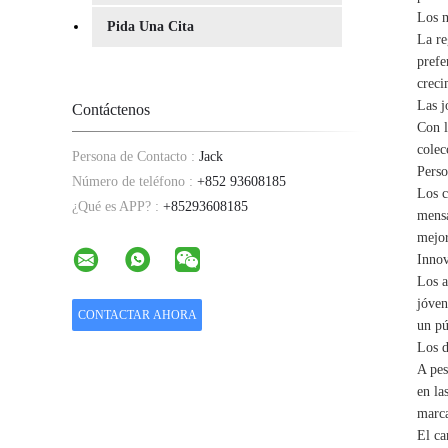
Los m
Pida Una Cita
La re
prefe
creci
Las j
Contáctenos
Con l
colec
Persona de Contacto :
Jack
Perso
Número de teléfono :
+852 93608185
Los c
¿Qué es APP? :
+85293608185
mensa
mejor
Innov
Los a
jóven
un pú
Los d
A pes
en la
marca
El ca