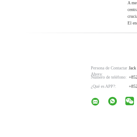
A med
centr
cruci
El en
Persona de Contactar
Jack
Ahora:
Número de teléfono:
+852
¿Qué es APP?:
+852