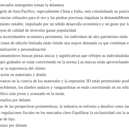
ercados emergentes toman la delantera
gión de Asia-Pacífico, especialmente China e India, está consolidando su posici
rencias culturales para el oro y las piedras preciosas impulsan la demandaMien
miento notable, impulsado por un sólido desarrollo económico y un gusto por la
oyas de calidad de inversión ganan popularidad
a incertidumbre económica persistente, los individuos de alto patrimonio están
ciones de edición limitada están viendo una mayor demanda ya que combinan el v
nalización y personalización
onsumidores buscan piezas únicas y significativas que reflejen su individualidad
jes grabados se están convirtiendo en la norma.Las marcas están aprovechando 
ar la experiencia del cliente.
ación en materiales y diseño
vances en la ciencia de los materiales y la impresión 3D están permitiendo posi
esAdemás, los diseños audaces y vanguardistas se están convirtiendo en un sello
blico más joven y avanzado en la moda.
esafíos por delante
ar de las perspectivas prometedoras, la industria se enfrenta a desafíos como las
s regulaciones fiscales en los mercados clave.Equilibrar la exclusividad con la a
s de lujo.
mino por delante