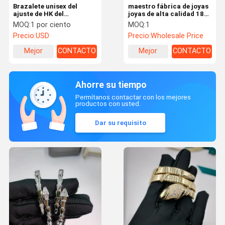
Brazalete unisex del
maestro fábrica de joyas
ajuste de HK del
joyas de alta calidad 18k
compromiso del
oro diamante fábrica de
MOQ:
1 por ciento
MOQ:
1
aniversario de la joyería
joyas china
Precio:
USD
Precio:
Wholesale Price
del oro 18k
Mejor
CONTACTO
Mejor
CONTACTO
precio
precio
Ahorre su tiempo
Permítanos contactar con los mejores
productos con usted.
Dar su requisito