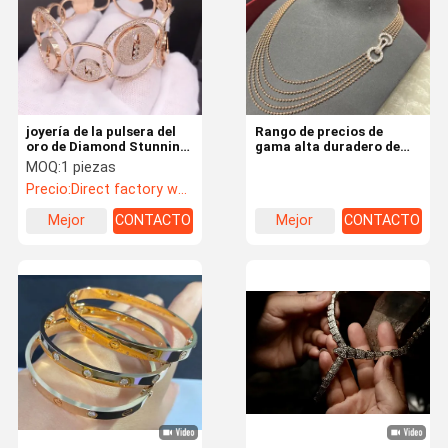
joyería de la pulsera del
Rango de precios de
oro de Diamond Stunning
gama alta duradero de
Varies Design Gorgeous
Brand Jewelry High
MOQ:
1 piezas
18K del oro 18K
Durability With
Precio:
Direct factory wholesale prices
Mejor
CONTACTO
Mejor
CONTACTO
precio
precio