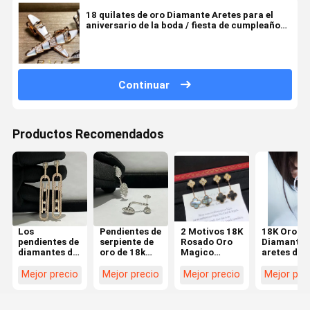
18 quilates de oro Diamante Aretes para el
aniversario de la boda / fiesta de cumpleaños
deseo joyas de oro
Continuar
Productos Recomendados
Los
Pendientes de
2 Motivos 18K
18K Oro
pendientes de
serpiente de
Rosado Oro
Diamante 
diamantes de
oro de 18k
Magico
aretes de l
oro de 18
para mujer
Aresos Con
joyas de
quilates
Gris Madre De
diamantes
Mejor precio
Mejor precio
Mejor precio
Mejor pre
Perla
venta aret
Fabricante de
de aro con
joyas
diamantes