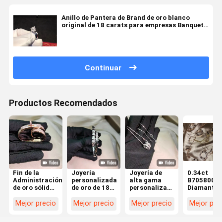
Anillo de Pantera de Brand de oro blanco
original de 18 carats para empresas Banquete
/ cena
Continuar
Productos Recomendados
Fin de la
Joyería
Joyería de
0.34ct
Administración
personalizada
alta gama
B7058000
de oro sólido
de oro de 18k,
personalizada
Diamante
18k Anillo de
alta gama,
de oro blanco
pavimenta
joyería de
oro blanco,
de lujo, hecha
18k collar 
Mejor precio
Mejor precio
Mejor precio
Mejor pre
diamantes
personalización
a medida y
oro blanco
reales Joyería
para una
lujosa
joyas de